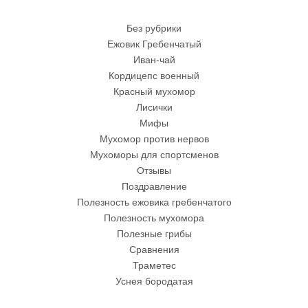
Без рубрики
Ежовик Гребенчатый
Иван-чай
Кордицепс военный
Красный мухомор
Лисички
Мифы
Мухомор против нервов
Мухоморы для спортсменов
Отзывы
Поздравление
Полезность ежовика гребенчатого
Полезность мухомора
Полезные грибы
Сравнения
Траметес
Уснея бородатая