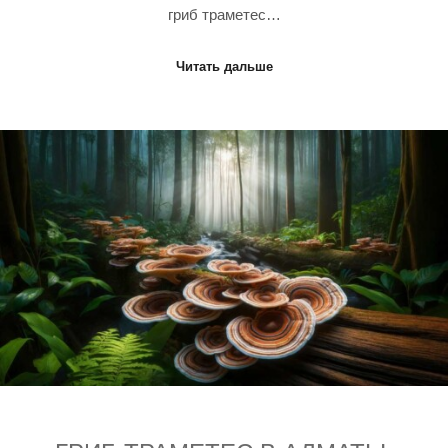
гриб траметес…
Читать дальше